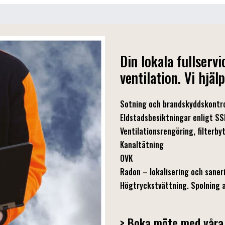
Din lokala fullser
ventilation. Vi hjäl
Sotning och brandskyddskontro
Eldstadsbesiktningar enligt 
Ventilationsrengöring, filterby
Kanaltätning
OVK
Radon – lokalisering och saner
Högtryckstvättning. Spolning a
> Boka möte med våra