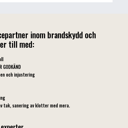
vicepartner inom brandskydd och
per till med:
ll
SSR GODKÄND
ten och injustering
ing
v tak, sanering av klotter med mera.
 experter