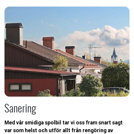
Sotargruppen Mariestad/Skövde
Sotargruppen Herrljunga
Sotargruppen Helsingborg
Sotargruppen Hylte
Sotargruppen Lund
Sotargruppen Laholm
Sotargruppen Vänersborg
Sanering
Ventgruppen
Med vår smidiga spolbil tar vi oss fram snart sagt
Om oss
var som helst och utför allt från rengöring av