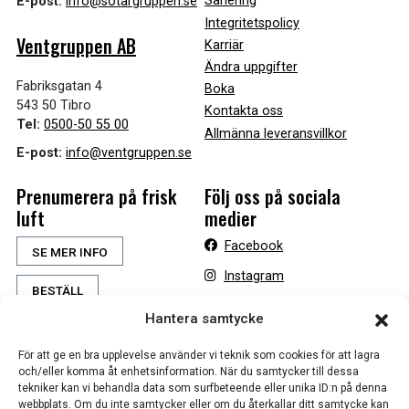
Sanering
E-post:
info@sotargruppen.se
Integritetspolicy
Ventgruppen AB
Karriär
Ändra uppgifter
Fabriksgatan 4
Boka
543 50 Tibro
Kontakta oss
Tel:
0500-50 55 00
Allmänna leveransvillkor
E-post:
info@ventgruppen.se
Prenumerera på frisk
Följ oss på sociala
luft
medier
Facebook
SE MER INFO
Instagram
BESTÄLL
Hantera samtycke
För att ge en bra upplevelse använder vi teknik som cookies för att lagra
och/eller komma åt enhetsinformation. När du samtycker till dessa
tekniker kan vi behandla data som surfbeteende eller unika ID:n på denna
webbplats. Om du inte samtycker eller om du återkallar ditt samtycke kan