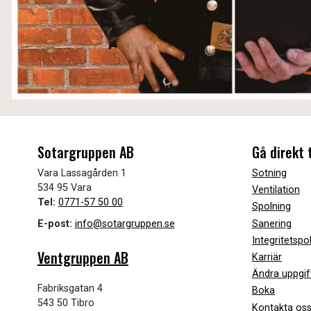
Sotargruppen AB
Gå direkt t
Vara Lassagården 1
Sotning
534 95 Vara
Ventilation
Tel:
0771-57 50 00
Spolning
Sanering
E-post:
info@sotargruppen.se
Integritetspo
Ventgruppen AB
Karriär
Ändra uppgif
Fabriksgatan 4
Boka
543 50 Tibro
Kontakta os