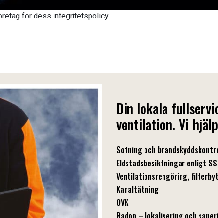
öretag för dess integritetspolicy.
Din lokala fullser
ventilation. Vi hjäl
Sotning och brandskyddskontro
Eldstadsbesiktningar enligt 
Ventilationsrengöring, filterby
Kanaltätning
OVK
Radon – lokalisering och saner