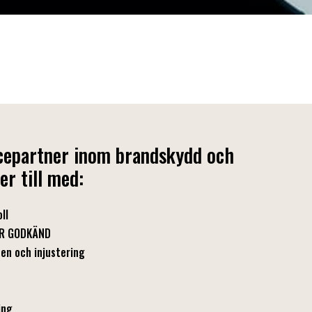
vicepartner inom brandskydd och
per till med:
ll
SSR GODKÄND
ten och injustering
ing