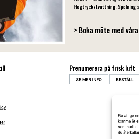
Högtryckstvättning. Spolning a
> Boka möte med våra
ill
Prenumerera på frisk luft
SE MER INFO
BESTÄLL
licy
För att ge e
komma åt en
ter
som surfbet
du återkalla
s