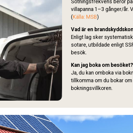
Sotningsfrekvens beror på
villapanna 1–3 gånger/år. V
(
Källa: MSB
)
Vad är en brandskyddskon
Enligt lag sker systematisk
sotare, utbildade enligt SS
besök.
Kan jag boka om besöket?
Ja, du kan omboka via bok
tillkomma om du bokar om 
bokningsvillkoren.