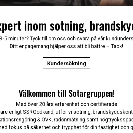
expert inom sotning, brandsky
3-5 minuter? Tyck till om oss och svara på vår kundunder
Ditt engagemang hjälper oss att bli bättre – Tack!
Kundersökning
Välkommen till Sotargruppen!
Med över 20 års erfarenhet och certifierade
are enligt SSR Godkänd, utför vi sotning, brandskyddskontr
lationsrengöring & OVK, radonmätning samt högtrycksspa
 med fokus på säkerhet och trygghet för din fastighet och g