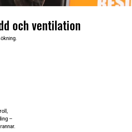
dd och ventilation
sökning.
oll,
ding –
rannar.