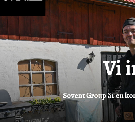
Vi 
Sovent Group
är en ko