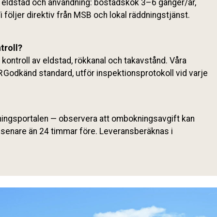
 eldstad och användning: bostadskök 3–6 gånger/år,
i följer direktiv från MSB och lokal räddningstjänst.
troll?
 kontroll av eldstad, rökkanal och takavstånd. Våra
R Godkänd standard, utför inspektionsprotokoll vid varje
ningsportalen — observera att ombokningsavgift kan
senare än 24 timmar före. Leveransberäknas i