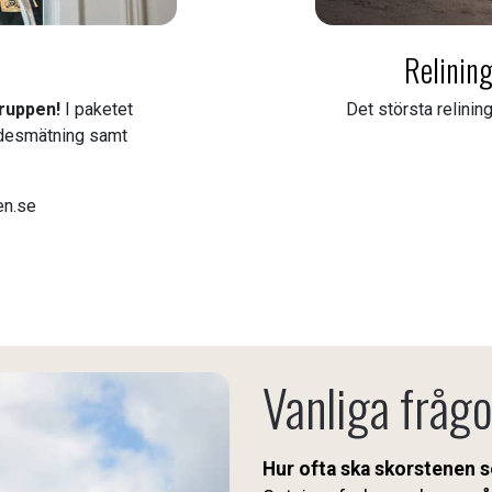
Relining
gruppen!
I paketet
Det största relinin
flödesmätning samt
en.se
Vanliga frågo
Hur ofta ska skorstenen 