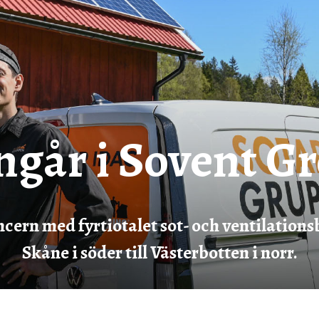
ingår i Sovent G
ncern med fyrtiotalet sot- och ventilatio
Skåne i söder till Västerbotten i norr.