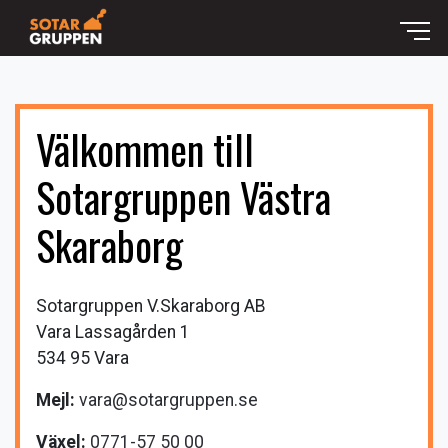
Sotning
Ventilation
Välkommen till
Ventilation – Till vårat systerbolag Ventgruppen
Sotargruppen Västra
Sanering
Skaraborg
Spolning
Bokningsportalen
Boka Skåne
Tips och råd
Sotargruppen V.Skaraborg AB
Boka Mariestad
Kontakt
Vara Lassagården 1
534 95 Vara
Boka Västra skaraborg
Sotargruppen Västra Skaraborg
Jobba hos oss
Mejl:
vara@sotargruppen.se
Boka Östra skaraborg
Sotargruppen Östra Skaraborg
Växel:
0771-57 50 00