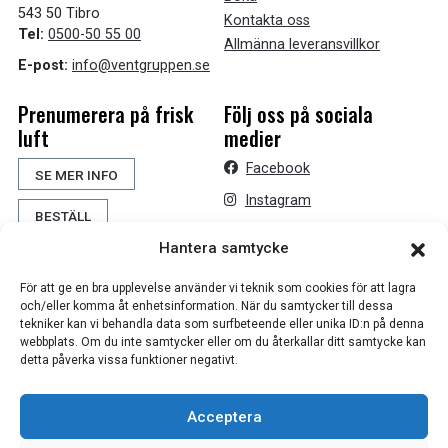
543 50 Tibro
Kontakta oss
Tel:
0500-50 55 00
Allmänna leveransvillkor
E-post:
info@ventgruppen.se
Prenumerera på frisk
Följ oss på sociala
luft
medier
Facebook
SE MER INFO
Instagram
BESTÄLL
Hantera samtycke
För att ge en bra upplevelse använder vi teknik som cookies för att lagra
och/eller komma åt enhetsinformation. När du samtycker till dessa
tekniker kan vi behandla data som surfbeteende eller unika ID:n på denna
webbplats. Om du inte samtycker eller om du återkallar ditt samtycke kan
detta påverka vissa funktioner negativt.
Acceptera