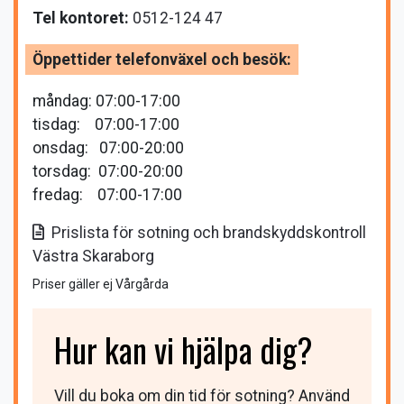
Tel kontoret:
0512-124 47
Sotargruppen Mariestad/Skövde
Öppettider telefonväxel och besök:
Sotargruppen Herrljunga
måndag: 07:00-17:00
Sotargruppen Helsingborg
tisdag: 07:00-17:00
onsdag: 07:00-20:00
Sotargruppen Hylte
torsdag: 07:00-20:00
fredag: 07:00-17:00
Sotargruppen Lund
Prislista för sotning och brandskyddskontroll
Sotargruppen Laholm
Västra Skaraborg
Priser gäller ej Vårgårda
Sotargruppen Vänersborg
Hur kan vi hjälpa dig?
Ventgruppen
Om oss
Vill du boka om din tid för sotning? Använd