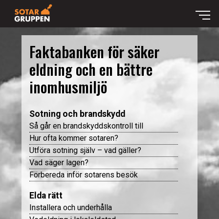
Sotning
Faktabanken för säker
Ventilation
eldning och en bättre
inomhusmiljö
Ventilation – Till vårat systerbolag Ventgruppen
Sanering
Spolning
Bokningsportalen
Sotning och brandskydd
Så går en brandskyddskontroll till
Boka Skåne
Tips och råd
Hur ofta kommer sotaren?
Utföra sotning själv – vad gäller?
Boka Mariestad
Kontakt
Vad säger lagen?
Förbereda inför sotarens besök
Boka Västra skaraborg
Sotargruppen Västra Skaraborg
Jobba hos oss
Elda rätt
Boka Östra skaraborg
Installera och underhålla
Sotargruppen Östra Skaraborg