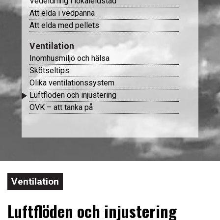
Vedeldning i lokaleldstad
Att elda i vedpanna
Sotargruppen Mariestad/Skövde
Att elda med pellets
Sotargruppen Herrljunga
Ventilation
Inomhusmiljö och hälsa
Sotargruppen Helsingborg
Skötseltips
Olika ventilationssystem
Sotargruppen Hylte
Luftflöden och injustering
OVK – att tänka på
Sotargruppen Lund
Sotargruppen Laholm
Sotargruppen Vänersborg
Ventilation
Ventgruppen
Luftflöden och injustering
Om oss